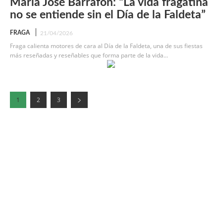
María José Barrafón: “La vida fragatina
no se entiende sin el Día de la Faldeta”
FRAGA
21/04/2026
Fraga calienta motores de cara al Día de la Faldeta, una de sus fiestas
más reseñadas y reseñables que forma parte de la vida...
1
2
3