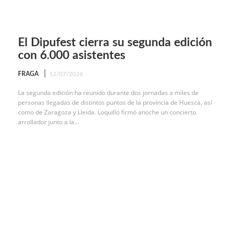
El Dipufest cierra su segunda edición
con 6.000 asistentes
FRAGA
12/07/2026
La segunda edición ha reunido durante dos jornadas a miles de
personas llegadas de distintos puntos de la provincia de Huesca, así
como de Zaragoza y Lleida. Loquillo firmó anoche un concierto
arrollador junto a la...