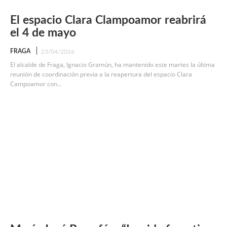
El espacio Clara Clampoamor reabrirá
el 4 de mayo
FRAGA
23/04/2026
El alcalde de Fraga, Ignacio Gramún, ha mantenido este martes la última
reunión de coordinación previa a la reapertura del espacio Clara
Campoamor con...