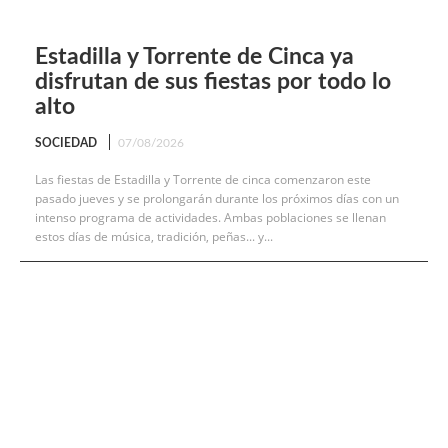
Estadilla y Torrente de Cinca ya
disfrutan de sus fiestas por todo lo
alto
SOCIEDAD
07/08/2026
Las fiestas de Estadilla y Torrente de cinca comenzaron este
pasado jueves y se prolongarán durante los próximos días con un
intenso programa de actividades. Ambas poblaciones se llenan
estos días de música, tradición, peñas... y...