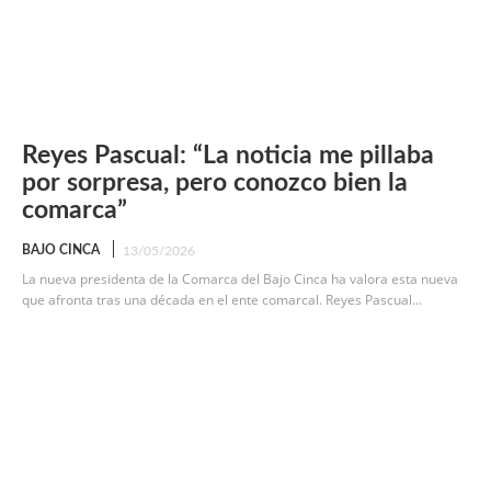
Reyes Pascual: “La noticia me pillaba
por sorpresa, pero conozco bien la
comarca”
BAJO CINCA
13/05/2026
La nueva presidenta de la Comarca del Bajo Cinca ha valora esta nueva
que afronta tras una década en el ente comarcal. Reyes Pascual...