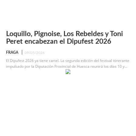
Loquillo, Pignoise, Los Rebeldes y Toni
Peret encabezan el Dipufest 2026
FRAGA
09/05/2026
El Dipufest 2026 ya tiene cartel. La segunda edición del festival itinerante
impulsado por la Diputación Provincial de Huesca reunirá los días 10 y...