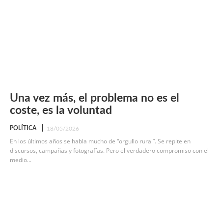
Una vez más, el problema no es el
coste, es la voluntad
POLÍTICA
18/05/2026
En los últimos años se habla mucho de “orgullo rural”. Se repite en
discursos, campañas y fotografías. Pero el verdadero compromiso con el
medio...