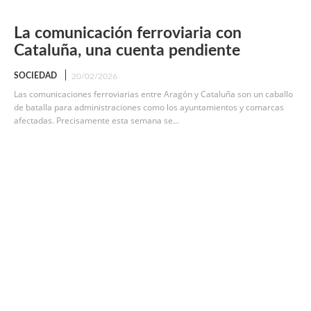
La comunicación ferroviaria con
Cataluña, una cuenta pendiente
SOCIEDAD
20/02/2026
Las comunicaciones ferroviarias entre Aragón y Cataluña son un caballo
de batalla para administraciones como los ayuntamientos y comarcas
afectadas. Precisamente esta semana se...