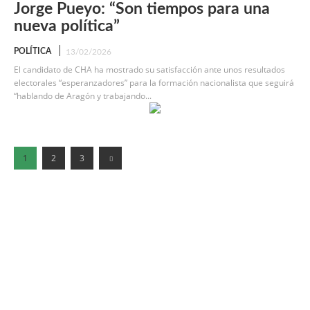
Jorge Pueyo: “Son tiempos para una
nueva política”
POLÍTICA
13/02/2026
El candidato de CHA ha mostrado su satisfacción ante unos resultados
electorales “esperanzadores” para la formación nacionalista que seguirá
“hablando de Aragón y trabajando...
1
2
3