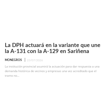
La DPH actuará en la variante que une
la A-131 con la A-129 en Sariñena
MONEGROS
23/07/2026
La institución provincial asumirá la actuación para dar respuesta a una
demanda histórica de vecinos y empresas una vez acreditado que el
tramo no...