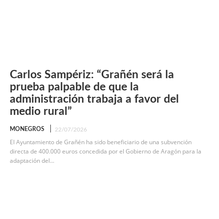
Carlos Sampériz: “Grañén será la
prueba palpable de que la
administración trabaja a favor del
medio rural”
MONEGROS
22/07/2026
El Ayuntamiento de Grañén ha sido beneficiario de una subvención
directa de 400.000 euros concedida por el Gobierno de Aragón para la
adaptación del...