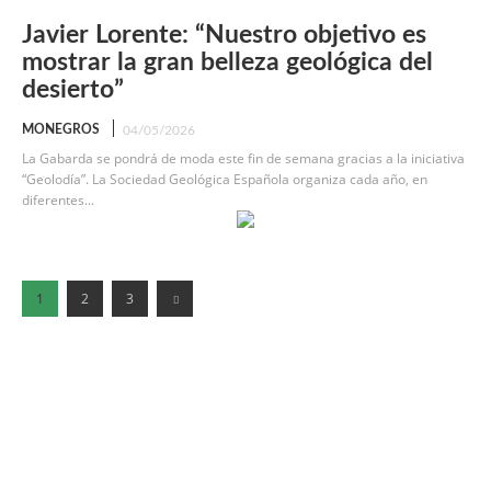
Javier Lorente: “Nuestro objetivo es
mostrar la gran belleza geológica del
desierto”
MONEGROS
04/05/2026
La Gabarda se pondrá de moda este fin de semana gracias a la iniciativa
“Geolodía”. La Sociedad Geológica Española organiza cada año, en
diferentes...
1
2
3