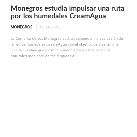
Monegros estudia impulsar una ruta
por los humedales CreamAgua
MONEGROS
01/08/2026
La Comarca de Los Monegros está trabajando en la evaluación de
la red de humedales CreamAgua con el objetivo de diseñar una
ruta divulgativa que permita poner en valor estos espacios
naturales mediante visitas dirigidas al...