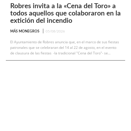
Robres invita a la «Cena del Toro» a
todos aquellos que colaboraron en la
extición del incendio
MÁS MONEGROS
05/08/2026
El Ayuntamiento de Robres anuncia que, en el marco de sus fiestas
patronales que se celebraran del 14 al 22 de agosto, en el evento
de clausura de las fiestas -la tradicional "Cena del Toro"- se...