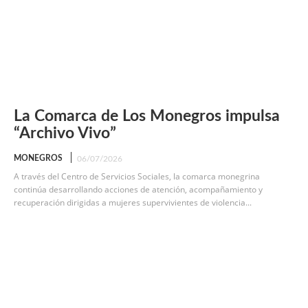
La Comarca de Los Monegros impulsa
“Archivo Vivo”
MONEGROS
06/07/2026
A través del Centro de Servicios Sociales, la comarca monegrina
continúa desarrollando acciones de atención, acompañamiento y
recuperación dirigidas a mujeres supervivientes de violencia...