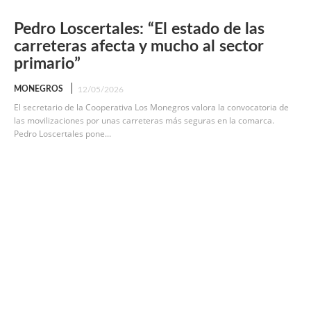
Pedro Loscertales: “El estado de las
carreteras afecta y mucho al sector
primario”
MONEGROS
12/05/2026
El secretario de la Cooperativa Los Monegros valora la convocatoria de
las movilizaciones por unas carreteras más seguras en la comarca.
Pedro Loscertales pone...