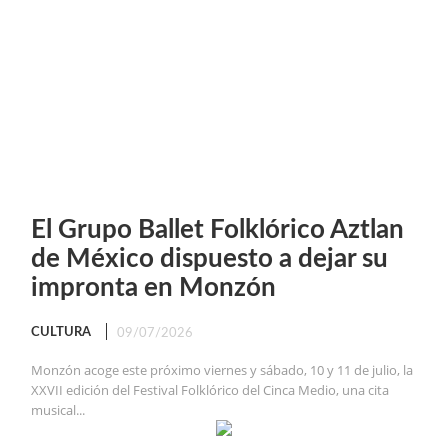
El Grupo Ballet Folklórico Aztlan
de México dispuesto a dejar su
impronta en Monzón
CULTURA
09/07/2026
Monzón acoge este próximo viernes y sábado, 10 y 11 de julio, la
XXVII edición del Festival Folklórico del Cinca Medio, una cita
musical...