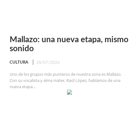
Mallazo: una nueva etapa, mismo
sonido
CULTURA
28/07/2026
Uno de los grupos más punteros de nuestra zona es Mallazo.
Con su vocalista y alma mater, Raúl López, hablamos de una
nueva etapa...