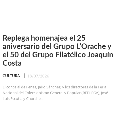
Replega homenajea el 25
aniversario del Grupo L’Orache y
el 50 del Grupo Filatélico Joaquín
Costa
CULTURA
18/07/2026
El concejal de Ferias, Jairo Sánchez, y los directores de la Feria
Nacional del Coleccionismo General y Popular (REPLEGA), José
Luis Escutia y Chorche...