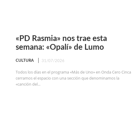
«PD Rasmia» nos trae esta
semana: «Opalí» de Lumo
CULTURA
31/07/2026
Todos los días en el programa «Más de Uno» en Onda Cero Cinca
cerramos el espacio con una sección que denominamos la
«canción del...