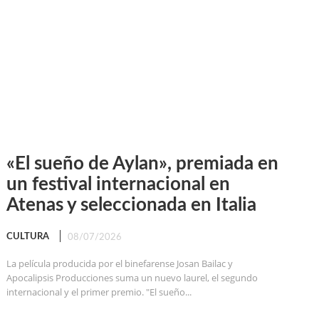
«El sueño de Aylan», premiada en
un festival internacional en
Atenas y seleccionada en Italia
CULTURA
08/07/2026
La película producida por el binefarense Josan Bailac y
Apocalipsis Producciones suma un nuevo laurel, el segundo
internacional y el primer premio. "El sueño...