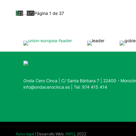
1
2
3
...
37
Página 1 de 37
Onda Cero Cinca | C/ Santa Bárbara 7 | 22400 - Monzó
info@ondacerocinca.es | Tel: 974 415 414
Aviso legal
| Desarrollo Web:
INPQ
, 2022