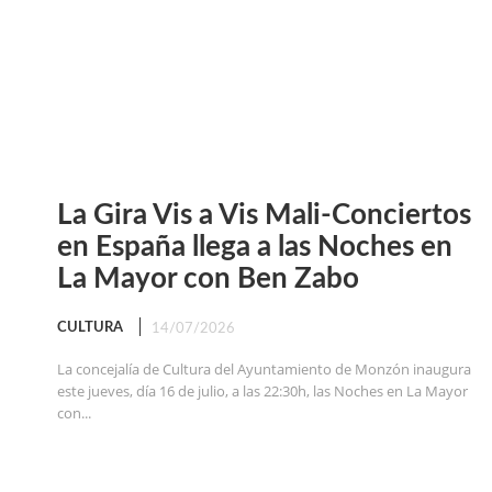
La Gira Vis a Vis Mali-Conciertos
en España llega a las Noches en
La Mayor con Ben Zabo
CULTURA
14/07/2026
La concejalía de Cultura del Ayuntamiento de Monzón inaugura
este jueves, día 16 de julio, a las 22:30h, las Noches en La Mayor
con...