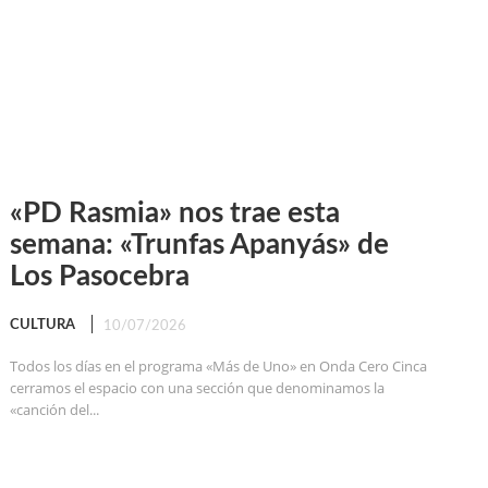
«PD Rasmia» nos trae esta
semana: «Trunfas Apanyás» de
Los Pasocebra
CULTURA
10/07/2026
Todos los días en el programa «Más de Uno» en Onda Cero Cinca
cerramos el espacio con una sección que denominamos la
«canción del...