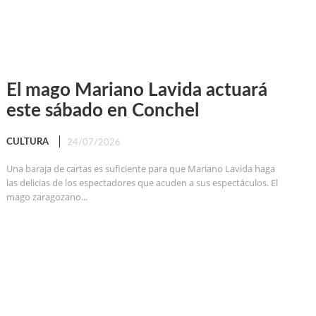
El mago Mariano Lavida actuará
este sábado en Conchel
CULTURA
24/07/2026
Una baraja de cartas es suficiente para que Mariano Lavida haga
las delicias de los espectadores que acuden a sus espectáculos. El
mago zaragozano...