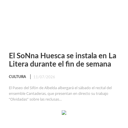
El SoNna Huesca se instala en La
Litera durante el fin de semana
CULTURA
11/07/2026
El Paseo del Sifón de Albelda albergará el sábado el recital del
ensemble Cantaderas, que presentan en directo su trabajo
“Olvidadas” sobre las reclusas...