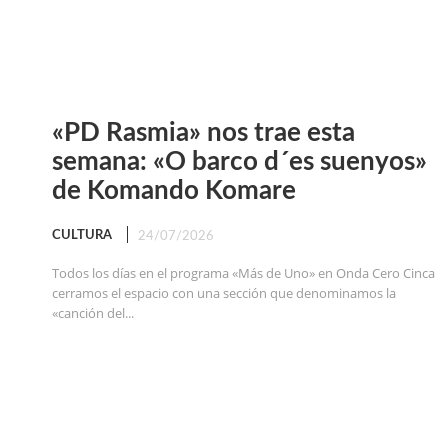
«PD Rasmia» nos trae esta
semana: «O barco d´es suenyos»
de Komando Komare
CULTURA
24/07/2026
Todos los días en el programa «Más de Uno» en Onda Cero Cinca
cerramos el espacio con una sección que denominamos la
«canción del...