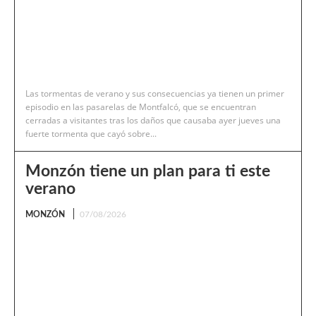
Las tormentas de verano y sus consecuencias ya tienen un primer
episodio en las pasarelas de Montfalcó, que se encuentran
cerradas a visitantes tras los daños que causaba ayer jueves una
fuerte tormenta que cayó sobre...
Monzón tiene un plan para ti este
verano
MONZÓN
07/08/2026