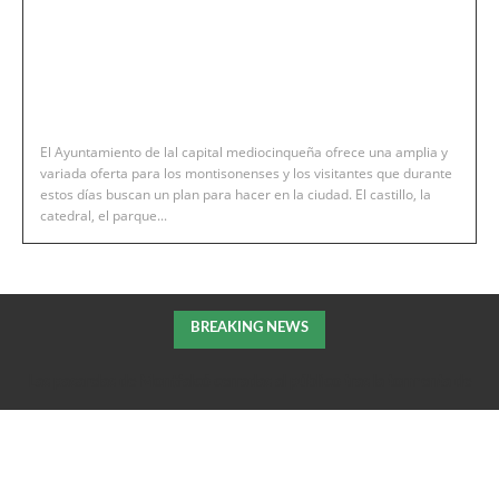
El Ayuntamiento de lal capital mediocinqueña ofrece una amplia y
variada oferta para los montisonenses y los visitantes que durante
estos días buscan un plan para hacer en la ciudad. El castillo, la
catedral, el parque...
BREAKING NEWS
Las pasarelas de Montfalcó cerradas al público tras la tormenta de
la pasada noche