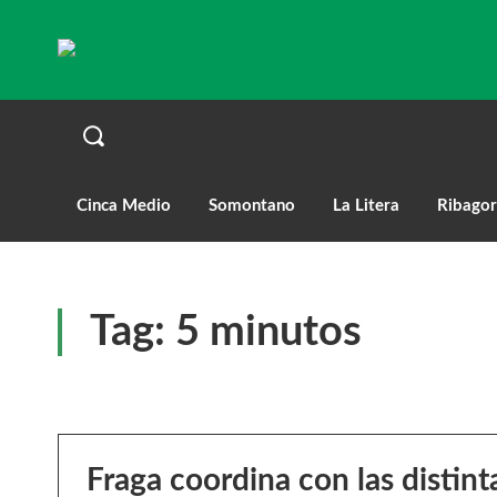
Cinca Medio
Somontano
La Litera
Ribagor
Tag:
5 minutos
Fraga coordina con las distint