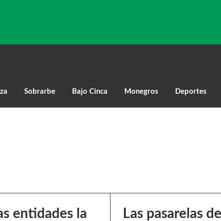
za
Sobrarbe
Bajo Cinca
Monegros
Deportes
as entidades la
Las pasarelas d