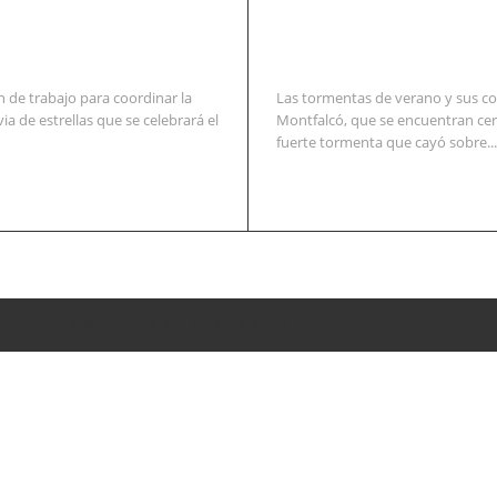
 de trabajo para coordinar la
Las tormentas de verano y sus co
via de estrellas que se celebrará el
Montfalcó, que se encuentran cer
fuerte tormenta que cayó sobre...
entidades la jornada del eclipse solar