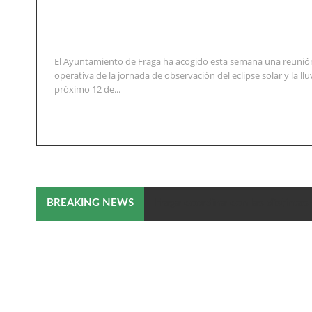
El Ayuntamiento de Fraga ha acogido esta semana una reunión
operativa de la jornada de observación del eclipse solar y la llu
próximo 12 de...
Fraga coordina con las distintas 
BREAKING NEWS