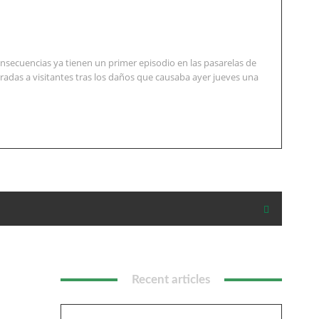
nsecuencias ya tienen un primer episodio en las pasarelas de
radas a visitantes tras los daños que causaba ayer jueves una
Recent articles