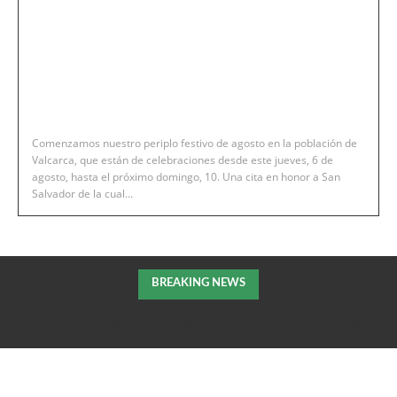
Comenzamos nuestro periplo festivo de agosto en la población de
Valcarca, que están de celebraciones desde este jueves, 6 de
agosto, hasta el próximo domingo, 10. Una cita en honor a San
Salvador de la cual...
BREAKING NEWS
El Ayuntamiento y empresarios se reúnen con el consejero de
Fomento de la DGA para tratar el impulso de La Armentera