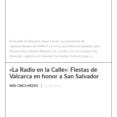
El alcalde de Monzón, Isaac Claver, acompañado de
representantes de SAMCA y Ercros, José Manuel Saldaña, Juan
Antonio Ros y Rafael Mancho, se reunían con el consejero de
Vivienda, Logística y Cohesión Territorial, Octavio López y...
«La Radio en la Calle»: Fiestas de
Valcarca en honor a San Salvador
MÁS CINCA MEDIO
06/08/2026