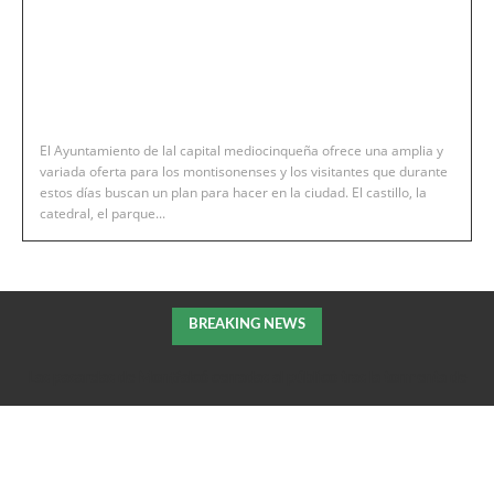
El Ayuntamiento de lal capital mediocinqueña ofrece una amplia y
variada oferta para los montisonenses y los visitantes que durante
estos días buscan un plan para hacer en la ciudad. El castillo, la
catedral, el parque...
BREAKING NEWS
Las pasarelas de Montfalcó cerradas al público tras la tormenta de
la pasada noche