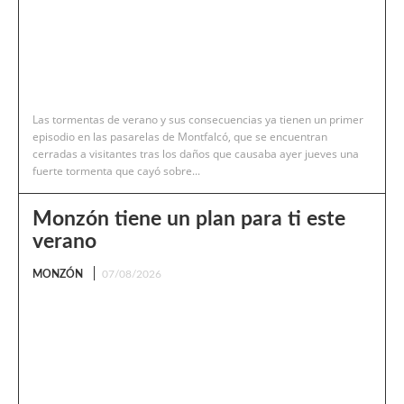
Las tormentas de verano y sus consecuencias ya tienen un primer
episodio en las pasarelas de Montfalcó, que se encuentran
cerradas a visitantes tras los daños que causaba ayer jueves una
fuerte tormenta que cayó sobre...
Monzón tiene un plan para ti este
verano
MONZÓN
07/08/2026