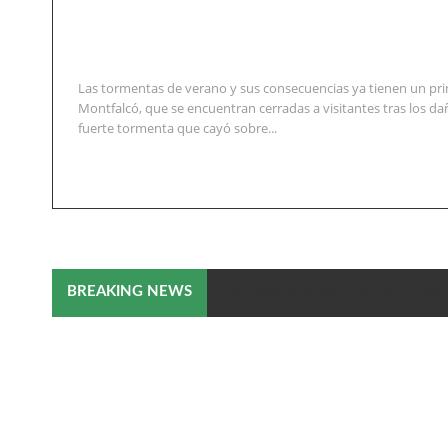
Las tormentas de verano y sus consecuencias ya tienen un pri
Montfalcó, que se encuentran cerradas a visitantes tras los d
fuerte tormenta que cayó sobre...
Las pasarelas de Montfalcó cerr
BREAKING NEWS