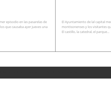
mer episodio en las pasarelas de
El Ayuntamiento de lal capital me
años que causaba ayer jueves una
montisonenses y los visitantes qu
El castillo, la catedral, el parque...
adas al público tras la tormenta de la pasada noche