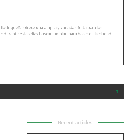
diocinqueña ofrece una amplia y variada oferta para los
e durante estos días buscan un plan para hacer en la ciudad.
Recent articles