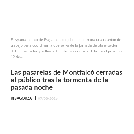
El Ayuntamiento de Fraga ha acogido esta semana una reunión de
trabajo para coordinar la operativa de la jornada de observación
del eclipse solar y la lluvia de estrellas que se celebrará el próximo
12 de...
Las pasarelas de Montfalcó cerradas
al público tras la tormenta de la
pasada noche
RIBAGORZA
07/08/2026