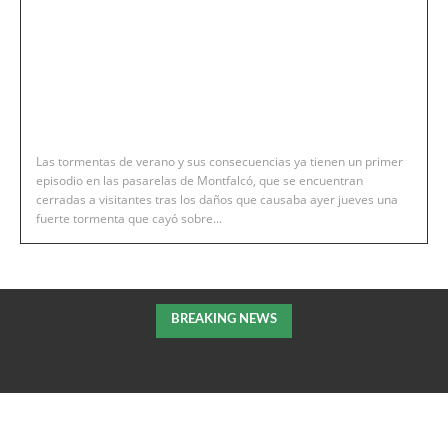
Las tormentas de verano y sus consecuencias ya tienen un primer
episodio en las pasarelas de Montfalcó, que se encuentran
cerradas a visitantes tras los daños que causaba ayer jueves una
fuerte tormenta que cayó sobre...
BREAKING NEWS
Fraga coordina con las distintas entidades la jornada del eclipse
solar