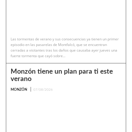
Las tormentas de verano y sus consecuencias ya tienen un primer
episodio en las pasarelas de Montfalcó, que se encuentran
cerradas a visitantes tras los daños que causaba ayer jueves una
fuerte tormenta que cayó sobre...
Monzón tiene un plan para ti este
verano
MONZÓN
07/08/2026