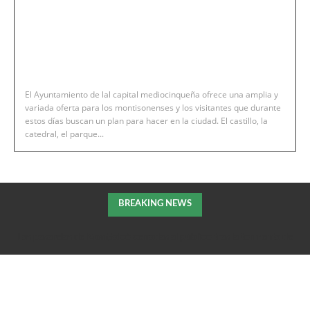
El Ayuntamiento de lal capital mediocinqueña ofrece una amplia y
variada oferta para los montisonenses y los visitantes que durante
estos días buscan un plan para hacer en la ciudad. El castillo, la
catedral, el parque...
BREAKING NEWS
Las pasarelas de Montfalcó cerradas al público tras la tormenta de
la pasada noche