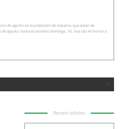
vo de agosto en la población de Valcarca, que están de
6 de agosto, hasta el próximo domingo, 10. Una cita en honor a
l impulso de La Armentera
Recent articles