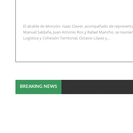
El alcalde de Monzón, Isaac Claver, acompañado de representa
Manuel Saldaña, Juan Antonio Ros y Rafael Mancho, se reunían
Logística y Cohesión Territorial, Octavio López y...
El Ayuntamiento y empresarios 
BREAKING NEWS