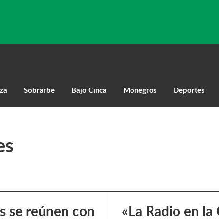
za
Sobrarbe
Bajo Cinca
Monegros
Deportes
es
s se reúnen con
«La Radio en la 