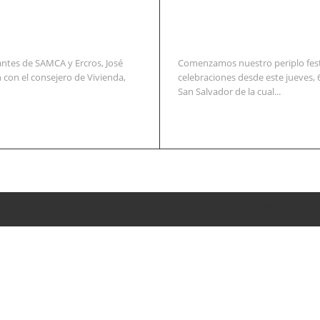
ntes de SAMCA y Ercros, José
Comenzamos nuestro periplo festi
 con el consejero de Vivienda,
celebraciones desde este jueves, 
San Salvador de la cual...
se reúnen con el consejero de Fomento de la DGA para tratar e