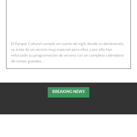
El Parque Cultural cumple un cuarto de siglo desde su declaración,
se trata de un verano muy especial para ellos y por ello han
reforzado su programación de verano con un completo calendario
de visitas guiadas...
BREAKING NEWS
Robres invita a la «Cena del Toro» a todos aquellos que colaboraron
en la extición del incendio