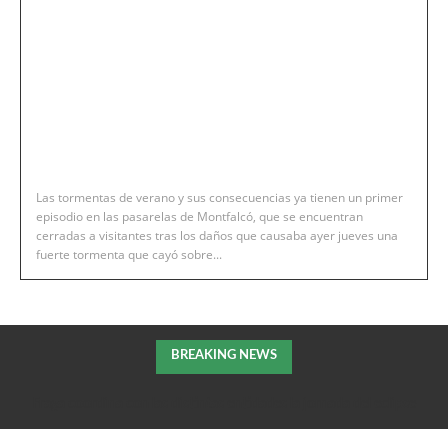
Las tormentas de verano y sus consecuencias ya tienen un primer
episodio en las pasarelas de Montfalcó, que se encuentran
cerradas a visitantes tras los daños que causaba ayer jueves una
fuerte tormenta que cayó sobre...
BREAKING NEWS
Fraga coordina con las distintas entidades la jornada del eclipse
solar