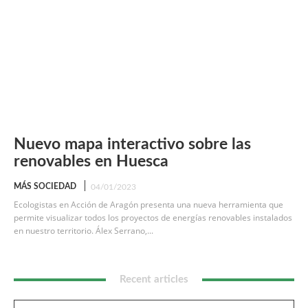
Nuevo mapa interactivo sobre las
renovables en Huesca
MÁS SOCIEDAD
04/01/2023
Ecologistas en Acción de Aragón presenta una nueva herramienta que
permite visualizar todos los proyectos de energías renovables instalados
en nuestro territorio. Álex Serrano,...
Recent articles