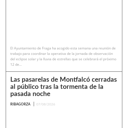
El Ayuntamiento de Fraga ha acogido esta semana una reunión de
trabajo para coordinar la operativa de la jornada de observación
del eclipse solar y la lluvia de estrellas que se celebrará el próximo
12 de...
Las pasarelas de Montfalcó cerradas
al público tras la tormenta de la
pasada noche
RIBAGORZA
07/08/2026