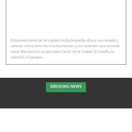
El Ayuntamiento de lal capital mediocinqueña ofrece una amplia y
variada oferta para los montisonenses y los visitantes que durante
estos días buscan un plan para hacer en la ciudad. El castillo, la
catedral, el parque...
BREAKING NEWS
Las pasarelas de Montfalcó cerradas al público tras la tormenta de
la pasada noche