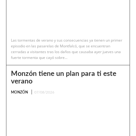
Las tormentas de verano y sus consecuencias ya tienen un primer
episodio en las pasarelas de Montfalcó, que se encuentran
cerradas a visitantes tras los daños que causaba ayer jueves una
fuerte tormenta que cayó sobre...
Monzón tiene un plan para ti este
verano
MONZÓN
07/08/2026