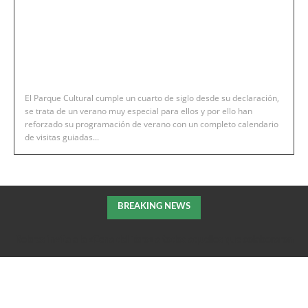
El Parque Cultural cumple un cuarto de siglo desde su declaración,
se trata de un verano muy especial para ellos y por ello han
reforzado su programación de verano con un completo calendario
de visitas guiadas...
BREAKING NEWS
Robres invita a la «Cena del Toro» a todos aquellos que colaboraron
en la extición del incendio