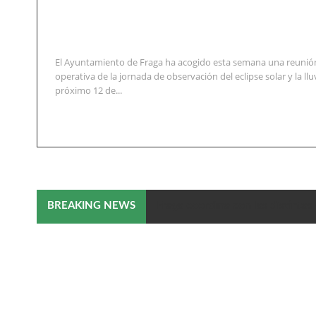
El Ayuntamiento de Fraga ha acogido esta semana una reunión
operativa de la jornada de observación del eclipse solar y la llu
próximo 12 de...
Fraga coordina con las distintas 
BREAKING NEWS