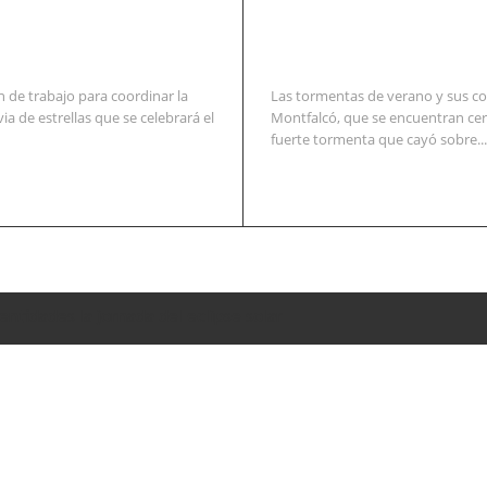
 de trabajo para coordinar la
Las tormentas de verano y sus co
via de estrellas que se celebrará el
Montfalcó, que se encuentran cer
fuerte tormenta que cayó sobre...
entidades la jornada del eclipse solar