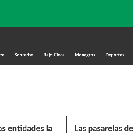
za
Sobrarbe
Bajo Cinca
Monegros
Deportes
as entidades la
Las pasarelas d