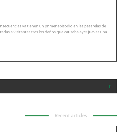
nsecuencias ya tienen un primer episodio en las pasarelas de
radas a visitantes tras los daños que causaba ayer jueves una
Recent articles