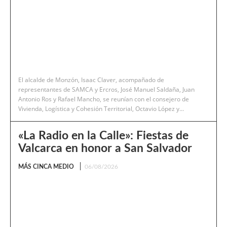
El alcalde de Monzón, Isaac Claver, acompañado de
representantes de SAMCA y Ercros, José Manuel Saldaña, Juan
Antonio Ros y Rafael Mancho, se reunían con el consejero de
Vivienda, Logística y Cohesión Territorial, Octavio López y...
«La Radio en la Calle»: Fiestas de
Valcarca en honor a San Salvador
MÁS CINCA MEDIO
06/08/2026