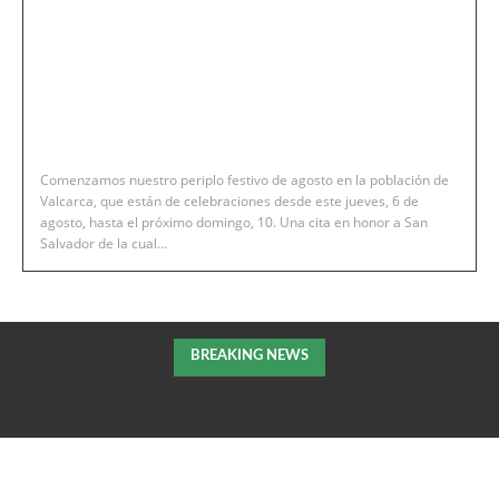
Comenzamos nuestro periplo festivo de agosto en la población de
Valcarca, que están de celebraciones desde este jueves, 6 de
agosto, hasta el próximo domingo, 10. Una cita en honor a San
Salvador de la cual...
BREAKING NEWS
El Ayuntamiento y empresarios se reúnen con el consejero de
Fomento de la DGA para tratar el impulso de La Armentera