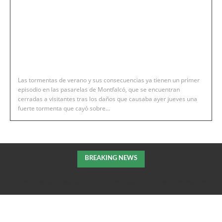
Las tormentas de verano y sus consecuencias ya tienen un primer
episodio en las pasarelas de Montfalcó, que se encuentran
cerradas a visitantes tras los daños que causaba ayer jueves una
fuerte tormenta que cayó sobre...
BREAKING NEWS
Fraga coordina con las distintas entidades la jornada del eclipse
solar