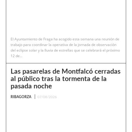
El Ayuntamiento de Fraga ha acogido esta semana una reunión de
trabajo para coordinar la operativa de la jornada de observación
del eclipse solar y la lluvia de estrellas que se celebrará el próximo
12 de...
Las pasarelas de Montfalcó cerradas
al público tras la tormenta de la
pasada noche
RIBAGORZA
07/08/2026