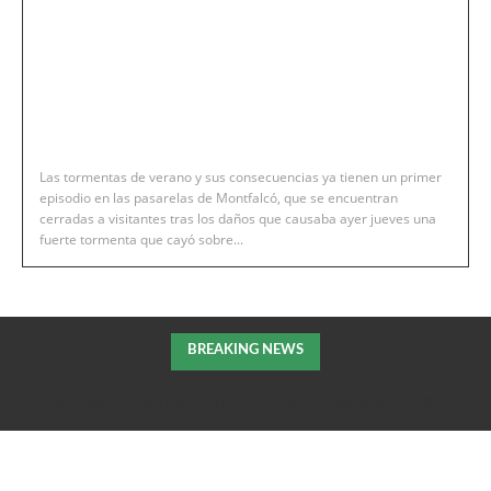
Las tormentas de verano y sus consecuencias ya tienen un primer
episodio en las pasarelas de Montfalcó, que se encuentran
cerradas a visitantes tras los daños que causaba ayer jueves una
fuerte tormenta que cayó sobre...
BREAKING NEWS
Fraga coordina con las distintas entidades la jornada del eclipse
solar