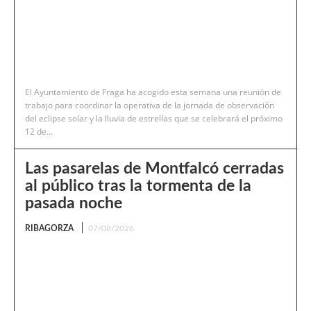
El Ayuntamiento de Fraga ha acogido esta semana una reunión de
trabajo para coordinar la operativa de la jornada de observación
del eclipse solar y la lluvia de estrellas que se celebrará el próximo
12 de...
Las pasarelas de Montfalcó cerradas
al público tras la tormenta de la
pasada noche
RIBAGORZA
07/08/2026