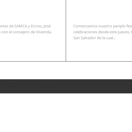
ntes de SAMCA y Ercros, José
Comenzamos nuestro periplo festi
 con el consejero de Vivienda,
celebraciones desde este jueves, 
San Salvador de la cual...
se reúnen con el consejero de Fomento de la DGA para tratar e