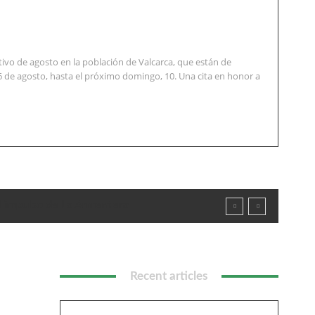
vo de agosto en la población de Valcarca, que están de
6 de agosto, hasta el próximo domingo, 10. Una cita en honor a
l impulso de La Armentera
Recent articles