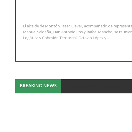
El alcalde de Monzón, Isaac Claver, acompañado de representa
Manuel Saldaña, Juan Antonio Ros y Rafael Mancho, se reunían
Logística y Cohesión Territorial, Octavio López y...
El Ayuntamiento y empresarios 
BREAKING NEWS