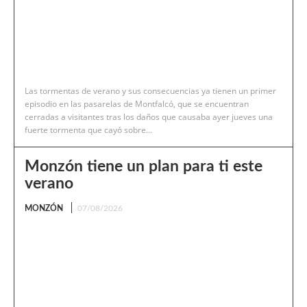
Las tormentas de verano y sus consecuencias ya tienen un primer
episodio en las pasarelas de Montfalcó, que se encuentran
cerradas a visitantes tras los daños que causaba ayer jueves una
fuerte tormenta que cayó sobre...
Monzón tiene un plan para ti este
verano
MONZÓN
07/08/2026