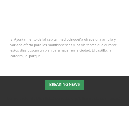
El Ayuntamiento de lal capital mediocinqueña ofrece una amplia y
variada oferta para los montisonenses y los visitantes que durante
estos días buscan un plan para hacer en la ciudad. El castillo, la
catedral, el parque...
BREAKING NEWS
Las pasarelas de Montfalcó cerradas al público tras la tormenta de
la pasada noche