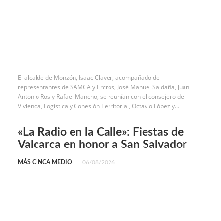
El alcalde de Monzón, Isaac Claver, acompañado de
representantes de SAMCA y Ercros, José Manuel Saldaña, Juan
Antonio Ros y Rafael Mancho, se reunían con el consejero de
Vivienda, Logística y Cohesión Territorial, Octavio López y...
«La Radio en la Calle»: Fiestas de
Valcarca en honor a San Salvador
MÁS CINCA MEDIO
06/08/2026