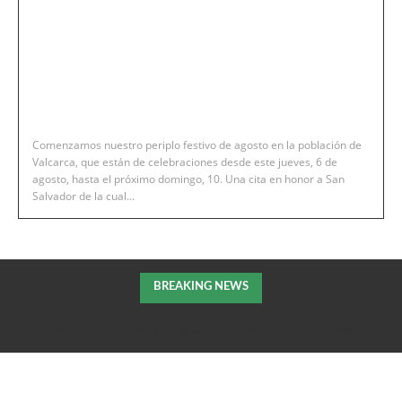
Comenzamos nuestro periplo festivo de agosto en la población de
Valcarca, que están de celebraciones desde este jueves, 6 de
agosto, hasta el próximo domingo, 10. Una cita en honor a San
Salvador de la cual...
BREAKING NEWS
El Ayuntamiento y empresarios se reúnen con el consejero de
Fomento de la DGA para tratar el impulso de La Armentera