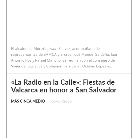
El alcalde de Monzón, Isaac Claver, acompañado de
representantes de SAMCA y Ercros, José Manuel Saldaña, Juan
Antonio Ros y Rafael Mancho, se reunían con el consejero de
Vivienda, Logística y Cohesión Territorial, Octavio López y...
«La Radio en la Calle»: Fiestas de
Valcarca en honor a San Salvador
MÁS CINCA MEDIO
06/08/2026