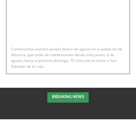
Comenzamos nuestro periplo festivo de agosto en la población de
Valcarca, que están de celebraciones desde este jueves, 6 de
agosto, hasta el próximo domingo, 10. Una cita en honor a San
Salvador de la cual...
BREAKING NEWS
El Ayuntamiento y empresarios se reúnen con el consejero de
Fomento de la DGA para tratar el impulso de La Armentera