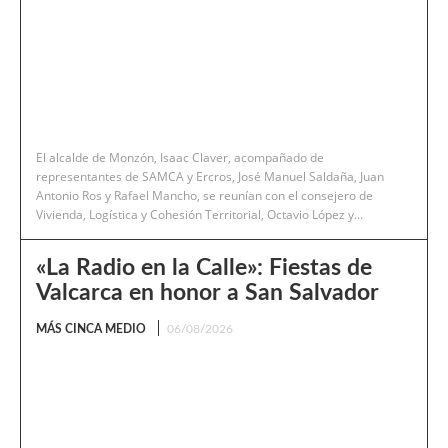
El alcalde de Monzón, Isaac Claver, acompañado de
representantes de SAMCA y Ercros, José Manuel Saldaña, Juan
Antonio Ros y Rafael Mancho, se reunían con el consejero de
Vivienda, Logística y Cohesión Territorial, Octavio López y...
«La Radio en la Calle»: Fiestas de
Valcarca en honor a San Salvador
MÁS CINCA MEDIO
06/08/2026