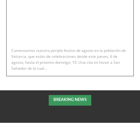
Comenzamos nuestro periplo festivo de agosto en la población de
Valcarca, que están de celebraciones desde este jueves, 6 de
agosto, hasta el próximo domingo, 10. Una cita en honor a San
Salvador de la cual...
BREAKING NEWS
El Ayuntamiento y empresarios se reúnen con el consejero de
Fomento de la DGA para tratar el impulso de La Armentera