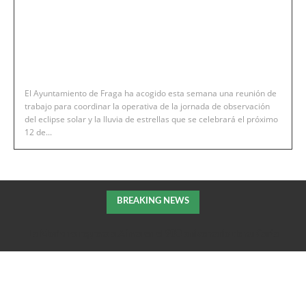
El Ayuntamiento de Fraga ha acogido esta semana una reunión de
trabajo para coordinar la operativa de la jornada de observación
del eclipse solar y la lluvia de estrellas que se celebrará el próximo
12 de...
BREAKING NEWS
La Morisma regresa a Aínsa en el 900 aniversario de su Carta
Puebla