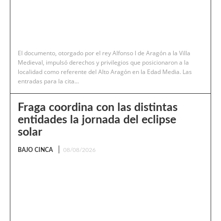
El documento, otorgado por el rey Alfonso I de Aragón a la Villa
Medieval, impulsó derechos y privilegios que posicionaron a la
localidad como referente del Alto Aragón en la Edad Media. Las
entradas para la cita...
Fraga coordina con las distintas
entidades la jornada del eclipse
solar
BAJO CINCA
08/08/2026