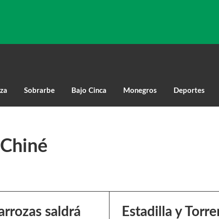
za
Sobrarbe
Bajo Cinca
Monegros
Deportes
Chiné
arrozas saldrá
Estadilla y Torr