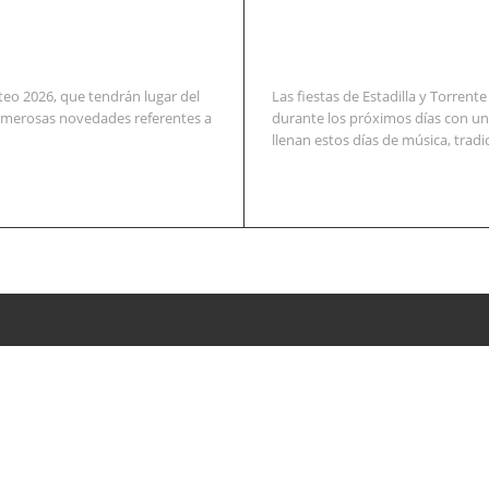
teo 2026, que tendrán lugar del
Las fiestas de Estadilla y Torren
numerosas novedades referentes a
durante los próximos días con u
llenan estos días de música, tradici
rrozas saldrá del Paseo San Juan Bosco y finalizará en la Plaza 