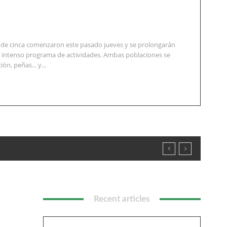
te de cinca comenzaron este pasado jueves y se prolongarán
n intenso programa de actividades. Ambas poblaciones se
ón, peñas... y...
Mayor»
Recent articles