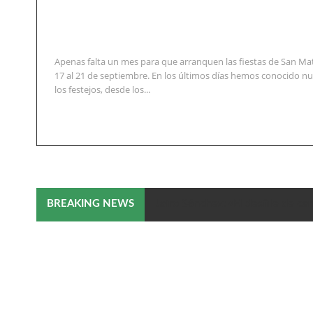
Apenas falta un mes para que arranquen las fiestas de San Ma
17 al 21 de septiembre. En los últimos días hemos conocido 
los festejos, desde los...
Jairo Sánchez: «El desfile de ca
BREAKING NEWS