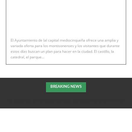
El Ayuntamiento de lal capital mediocinqueña ofrece una amplia y
variada oferta para los montisonenses y los visitantes que durante
estos días buscan un plan para hacer en la ciudad. El castillo, la
catedral, el parque...
BREAKING NEWS
Las pasarelas de Montfalcó cerradas al público tras la tormenta de
la pasada noche