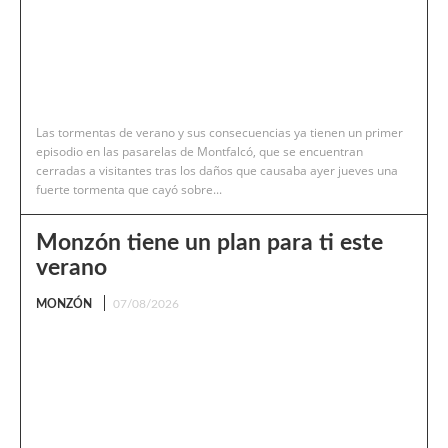
Las tormentas de verano y sus consecuencias ya tienen un primer
episodio en las pasarelas de Montfalcó, que se encuentran
cerradas a visitantes tras los daños que causaba ayer jueves una
fuerte tormenta que cayó sobre...
Monzón tiene un plan para ti este
verano
MONZÓN
07/08/2026