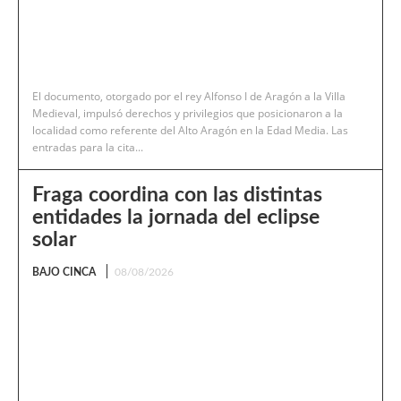
El documento, otorgado por el rey Alfonso I de Aragón a la Villa
Medieval, impulsó derechos y privilegios que posicionaron a la
localidad como referente del Alto Aragón en la Edad Media. Las
entradas para la cita...
Fraga coordina con las distintas
entidades la jornada del eclipse
solar
BAJO CINCA
08/08/2026