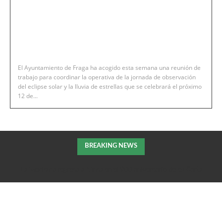
El Ayuntamiento de Fraga ha acogido esta semana una reunión de
trabajo para coordinar la operativa de la jornada de observación
del eclipse solar y la lluvia de estrellas que se celebrará el próximo
12 de...
BREAKING NEWS
La Morisma regresa a Aínsa en el 900 aniversario de su Carta
Puebla