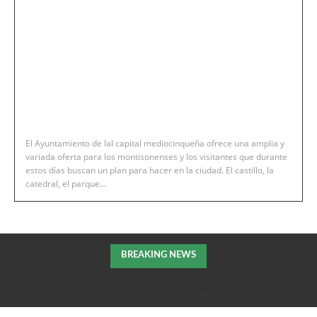
El Ayuntamiento de lal capital mediocinqueña ofrece una amplia y
variada oferta para los montisonenses y los visitantes que durante
estos días buscan un plan para hacer en la ciudad. El castillo, la
catedral, el parque...
BREAKING NEWS
Las pasarelas de Montfalcó cerradas al público tras la tormenta de