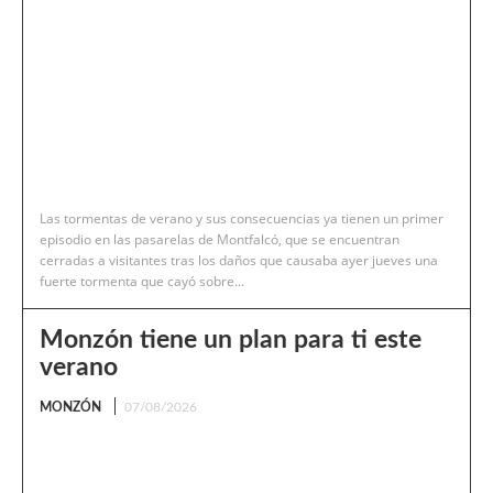
Las tormentas de verano y sus consecuencias ya tienen un primer
episodio en las pasarelas de Montfalcó, que se encuentran
cerradas a visitantes tras los daños que causaba ayer jueves una
fuerte tormenta que cayó sobre...
Monzón tiene un plan para ti este
verano
MONZÓN
07/08/2026