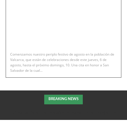
Comenzamos nuestro periplo festivo de agosto en la población de
Valcarca, que están de celebraciones desde este jueves, 6 de
agosto, hasta el próximo domingo, 10. Una cita en honor a San
Salvador de la cual...
BREAKING NEWS
El Ayuntamiento y empresarios se reúnen con el consejero de
Fomento de la DGA para tratar el impulso de La Armentera