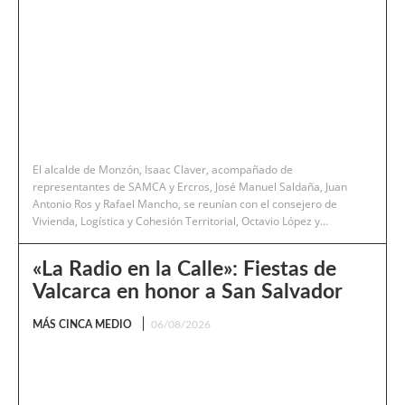
El alcalde de Monzón, Isaac Claver, acompañado de
representantes de SAMCA y Ercros, José Manuel Saldaña, Juan
Antonio Ros y Rafael Mancho, se reunían con el consejero de
Vivienda, Logística y Cohesión Territorial, Octavio López y...
«La Radio en la Calle»: Fiestas de
Valcarca en honor a San Salvador
MÁS CINCA MEDIO
06/08/2026