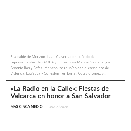
El alcalde de Monzón, Isaac Claver, acompañado de
representantes de SAMCA y Ercros, José Manuel Saldaña, Juan
Antonio Ros y Rafael Mancho, se reunían con el consejero de
Vivienda, Logística y Cohesión Territorial, Octavio López y...
«La Radio en la Calle»: Fiestas de
Valcarca en honor a San Salvador
MÁS CINCA MEDIO
06/08/2026