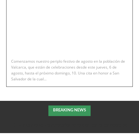
Comenzamos nuestro periplo festivo de agosto en la población de
Valcarca, que están de celebraciones desde este jueves, 6 de
agosto, hasta el próximo domingo, 10. Una cita en honor a San
Salvador de la cual...
BREAKING NEWS
El Ayuntamiento y empresarios se reúnen con el consejero de
Fomento de la DGA para tratar el impulso de La Armentera