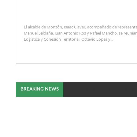
El alcalde de Monzón, Isaac Claver, acompañado de representa
Manuel Saldaña, Juan Antonio Ros y Rafael Mancho, se reunían
Logística y Cohesión Territorial, Octavio López y...
El Ayuntamiento y empresarios 
BREAKING NEWS