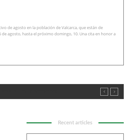
vo de agosto en la población de Valcarca, que están de
6 de agosto, hasta el próximo domingo, 10. Una cita en honor a
l impulso de La Armentera
Recent articles