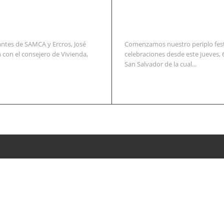
ntes de SAMCA y Ercros, José
Comenzamos nuestro periplo festi
 con el consejero de Vivienda,
celebraciones desde este jueves, 
San Salvador de la cual...
se reúnen con el consejero de Fomento de la DGA para tratar e