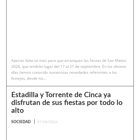
Apenas falta un mes para que arranquen las fiestas de San Mateo
2026, que tendrán lugar del 17 al 21 de septiembre. En los últimos
días hemos conocido numerosas novedades referentes a los
festejos, desde los...
Estadilla y Torrente de Cinca ya
disfrutan de sus fiestas por todo lo
alto
SOCIEDAD
07/08/2026