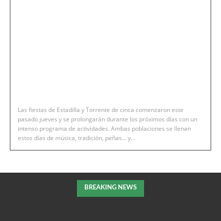
Las fiestas de Estadilla y Torrente de cinca comenzaron este
pasado jueves y se prolongarán durante los próximos días con un
intenso programa de actividades. Ambas poblaciones se llenan
estos días de música, tradición, peñas... y...
BREAKING NEWS
Jairo Sánchez: «El desfile de carrozas saldrá del Paseo San Juan