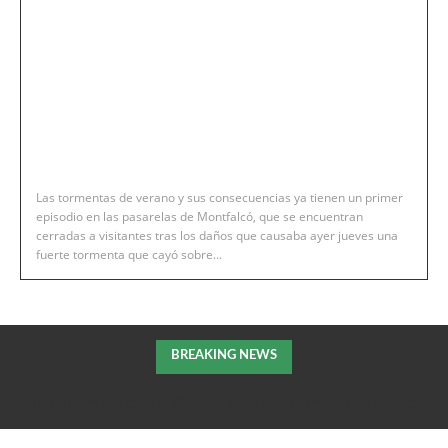
Las tormentas de verano y sus consecuencias ya tienen un primer
episodio en las pasarelas de Montfalcó, que se encuentran
cerradas a visitantes tras los daños que causaba ayer jueves una
fuerte tormenta que cayó sobre...
BREAKING NEWS
Fraga coordina con las distintas entidades la jornada del eclipse
solar