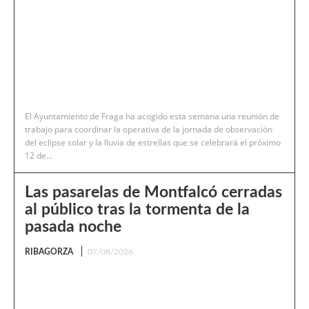
El Ayuntamiento de Fraga ha acogido esta semana una reunión de
trabajo para coordinar la operativa de la jornada de observación
del eclipse solar y la lluvia de estrellas que se celebrará el próximo
12 de...
Las pasarelas de Montfalcó cerradas
al público tras la tormenta de la
pasada noche
RIBAGORZA
07/08/2026