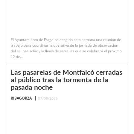
El Ayuntamiento de Fraga ha acogido esta semana una reunión de
trabajo para coordinar la operativa de la jornada de observación
del eclipse solar y la lluvia de estrellas que se celebrará el próximo
12 de...
Las pasarelas de Montfalcó cerradas
al público tras la tormenta de la
pasada noche
RIBAGORZA
07/08/2026