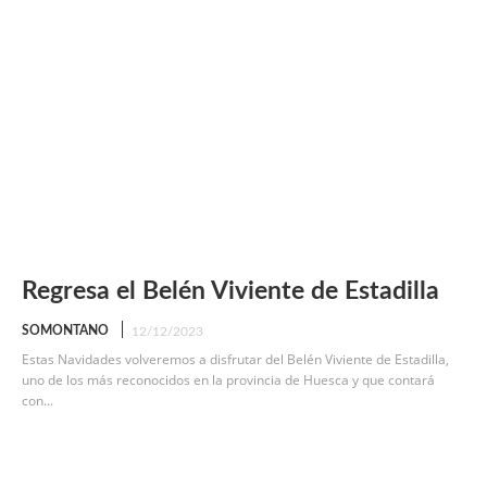
Regresa el Belén Viviente de Estadilla
SOMONTANO
12/12/2023
Estas Navidades volveremos a disfrutar del Belén Viviente de Estadilla,
uno de los más reconocidos en la provincia de Huesca y que contará
con...