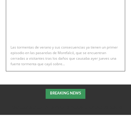
Las tormentas de verano y sus consecuencias ya tienen un primer
episodio en las pasarelas de Montfalcó, que se encuentran
cerradas a visitantes tras los daños que causaba ayer jueves una
fuerte tormenta que cayó sobre...
BREAKING NEWS
Fraga coordina con las distintas entidades la jornada del eclipse
solar