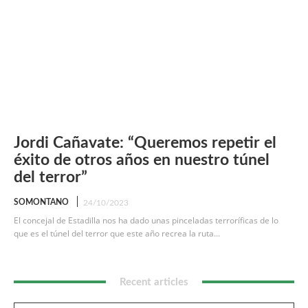
Jordi Cañavate: “Queremos repetir el
éxito de otros años en nuestro túnel
del terror”
SOMONTANO
24/10/2023
El concejal de Estadilla nos ha dado unas pinceladas terroríficas de lo
que es el túnel del terror que este año recrea la ruta...
Recent articles