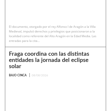
El documento, otorgado por el rey Alfonso I de Aragón a la Villa
Medieval, impulsó derechos y privilegios que posicionaron a la
localidad como referente del Alto Aragón en la Edad Media. Las
entradas para la cita...
Fraga coordina con las distintas
entidades la jornada del eclipse
solar
BAJO CINCA
08/08/2026