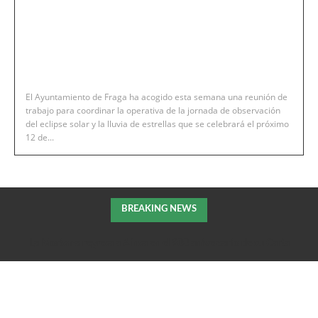
El Ayuntamiento de Fraga ha acogido esta semana una reunión de
trabajo para coordinar la operativa de la jornada de observación
del eclipse solar y la lluvia de estrellas que se celebrará el próximo
12 de...
BREAKING NEWS
La Morisma regresa a Aínsa en el 900 aniversario de su Carta
Puebla