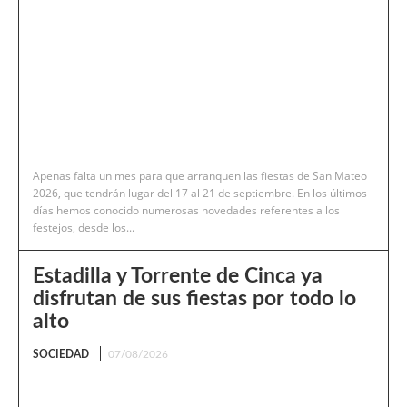
Apenas falta un mes para que arranquen las fiestas de San Mateo
2026, que tendrán lugar del 17 al 21 de septiembre. En los últimos
días hemos conocido numerosas novedades referentes a los
festejos, desde los...
Estadilla y Torrente de Cinca ya
disfrutan de sus fiestas por todo lo
alto
SOCIEDAD
07/08/2026