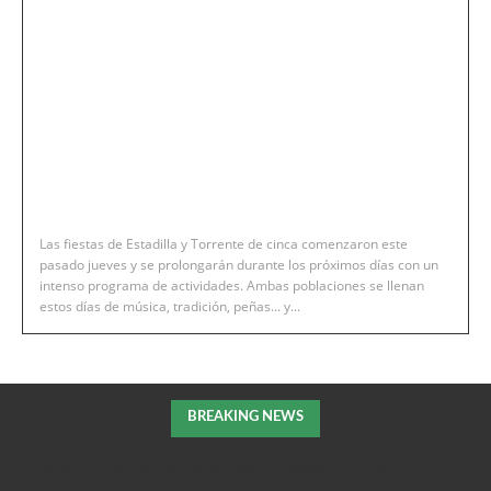
Las fiestas de Estadilla y Torrente de cinca comenzaron este
pasado jueves y se prolongarán durante los próximos días con un
intenso programa de actividades. Ambas poblaciones se llenan
estos días de música, tradición, peñas... y...
BREAKING NEWS
Jairo Sánchez: «El desfile de carrozas saldrá del Paseo San Juan