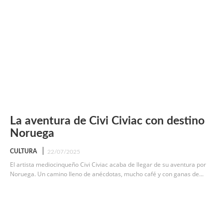
La aventura de Civi Civiac con destino
Noruega
CULTURA
22/07/2025
El artista mediocinqueño Civi Civiac acaba de llegar de su aventura por
Noruega. Un camino lleno de anécdotas, mucho café y con ganas de...