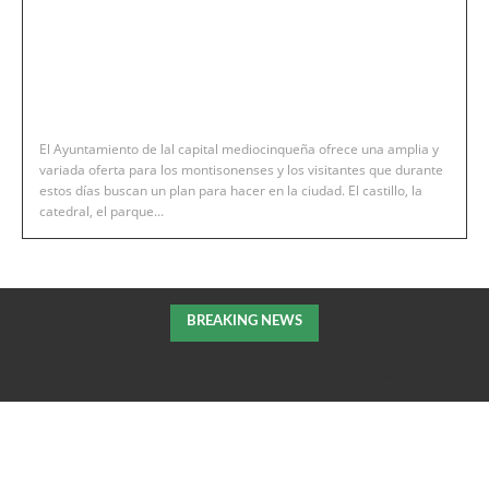
El Ayuntamiento de lal capital mediocinqueña ofrece una amplia y
variada oferta para los montisonenses y los visitantes que durante
estos días buscan un plan para hacer en la ciudad. El castillo, la
catedral, el parque...
BREAKING NEWS
Las pasarelas de Montfalcó cerradas al público tras la tormenta de
la pasada noche