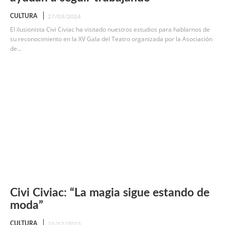
CULTURA
27/03/2024
El ilusionista Civi Civiac ha visitado nuestros estudios para hablarnos de
su reconocimiento en la XV Gala del Teatro organizada por la Asociación
de...
Civi Civiac: “La magia sigue estando de
moda”
CULTURA
21/12/2023