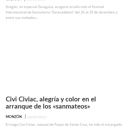
Aragón, en especial Zaragoza, acogerá un año más el Festival
Internacional de Ilusionismo “Zaracadabra” del 26 al 29 de diciembre y
entre sus invitados...
Civi Civiac, alegría y color en el
arranque de los «sanmateos»
MONZÓN
20/09/2023
El mago Civi Civiac, natural de Pueyo de Santa Cruz, ha sido el encargado