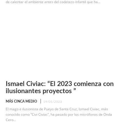
de calentar el ambiente antes del codetazo infantil que ha...
Ismael Civiac: “El 2023 comienza con
ilusionantes proyectos ”
MÁS CINCA MEDIO
19/01/2023
El mago e ilusionista de Pueyo de Santa Cruz, Ismael Civiac, más
conocido como “Civi Civiac”, ha pasado por los micrófonos de Onda
Cero...