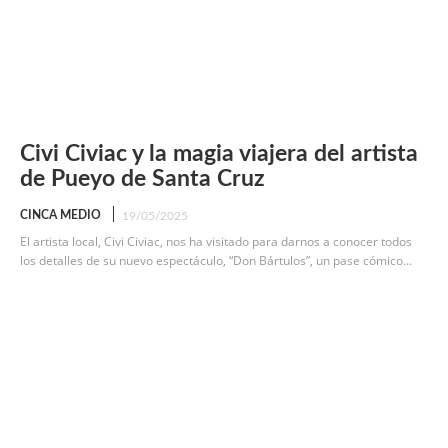
Civi Civiac y la magia viajera del artista
de Pueyo de Santa Cruz
CINCA MEDIO
19/05/2025
El artista local, Civi Civiac, nos ha visitado para darnos a conocer todos
los detalles de su nuevo espectáculo, “Don Bártulos”, un pase cómico...