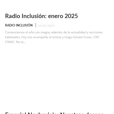
Radio Inclusión: enero 2025
RADIO INCLUSIÓN
14/01/2025
Comenzamos el año con magia; además de la actualidad y secciones
habituales, hoy nos acompaña el artista y mago Ismael Civiac, CIVI
CIVIAC. No te...