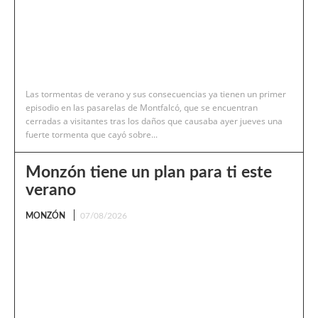
Las tormentas de verano y sus consecuencias ya tienen un primer
episodio en las pasarelas de Montfalcó, que se encuentran
cerradas a visitantes tras los daños que causaba ayer jueves una
fuerte tormenta que cayó sobre...
Monzón tiene un plan para ti este
verano
MONZÓN
07/08/2026