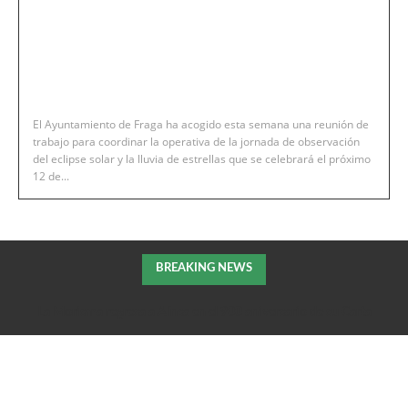
El Ayuntamiento de Fraga ha acogido esta semana una reunión de
trabajo para coordinar la operativa de la jornada de observación
del eclipse solar y la lluvia de estrellas que se celebrará el próximo
12 de...
BREAKING NEWS
La Morisma regresa a Aínsa en el 900 aniversario de su Carta
Puebla