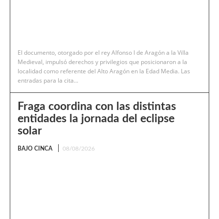
El documento, otorgado por el rey Alfonso I de Aragón a la Villa
Medieval, impulsó derechos y privilegios que posicionaron a la
localidad como referente del Alto Aragón en la Edad Media. Las
entradas para la cita...
Fraga coordina con las distintas
entidades la jornada del eclipse
solar
BAJO CINCA
08/08/2026