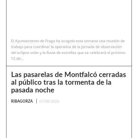
El Ayuntamiento de Fraga ha acogido esta semana una reunión de
trabajo para coordinar la operativa de la jornada de observación
del eclipse solar y la lluvia de estrellas que se celebrará el próximo
12 de...
Las pasarelas de Montfalcó cerradas
al público tras la tormenta de la
pasada noche
RIBAGORZA
07/08/2026