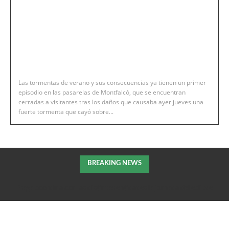
Las tormentas de verano y sus consecuencias ya tienen un primer
episodio en las pasarelas de Montfalcó, que se encuentran
cerradas a visitantes tras los daños que causaba ayer jueves una
fuerte tormenta que cayó sobre...
BREAKING NEWS
Fraga coordina con las distintas entidades la jornada del eclipse
solar