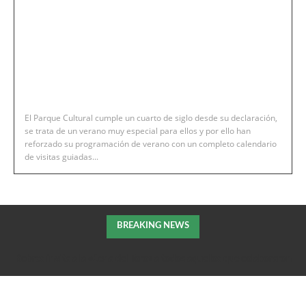
El Parque Cultural cumple un cuarto de siglo desde su declaración,
se trata de un verano muy especial para ellos y por ello han
reforzado su programación de verano con un completo calendario
de visitas guiadas...
BREAKING NEWS
Robres invita a la «Cena del Toro» a todos aquellos que colaboraron
en la extición del incendio