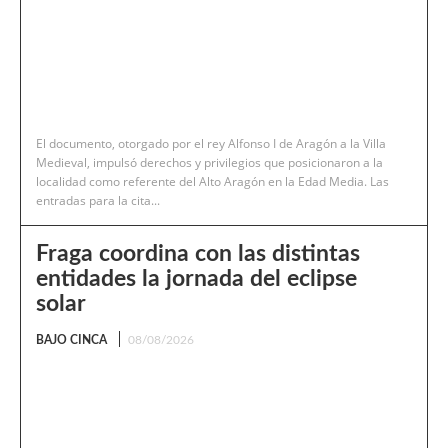
El documento, otorgado por el rey Alfonso I de Aragón a la Villa
Medieval, impulsó derechos y privilegios que posicionaron a la
localidad como referente del Alto Aragón en la Edad Media. Las
entradas para la cita...
Fraga coordina con las distintas
entidades la jornada del eclipse
solar
BAJO CINCA
08/08/2026