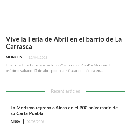
Vive la Feria de Abril en el barrio de La
Carrasca
MONZÓN
12/04/2023
El barrio de La Carrasca ha traído “La Feria de Abril” a Monzón. El
próximo sábado 15 de abril podrás disfrutar de música en...
Recent articles
La Morisma regresa a Aínsa en el 900 aniversario de
su Carta Puebla
AÍNSA
09/08/2026