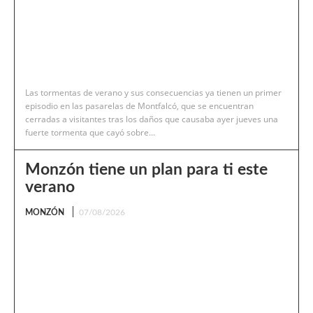
Las tormentas de verano y sus consecuencias ya tienen un primer
episodio en las pasarelas de Montfalcó, que se encuentran
cerradas a visitantes tras los daños que causaba ayer jueves una
fuerte tormenta que cayó sobre...
Monzón tiene un plan para ti este
verano
MONZÓN
07/08/2026