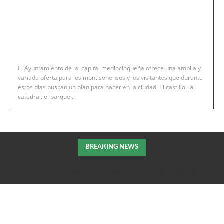
El Ayuntamiento de lal capital mediocinqueña ofrece una amplia y
variada oferta para los montisonenses y los visitantes que durante
estos días buscan un plan para hacer en la ciudad. El castillo, la
catedral, el parque...
BREAKING NEWS
Las pasarelas de Montfalcó cerradas al público tras la tormenta de
la pasada noche