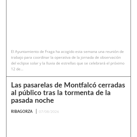
El Ayuntamiento de Fraga ha acogido esta semana una reunión de
trabajo para coordinar la operativa de la jornada de observación
del eclipse solar y la lluvia de estrellas que se celebrará el próximo
12 de...
Las pasarelas de Montfalcó cerradas
al público tras la tormenta de la
pasada noche
RIBAGORZA
07/08/2026