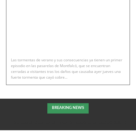
Las tormentas de verano y sus consecuencias ya tienen un primer
episodio en las pasarelas de Montfalcó, que se encuentran
cerradas a visitantes tras los daños que causaba ayer jueves una
fuerte tormenta que cayó sobre...
BREAKING NEWS
Fraga coordina con las distintas entidades la jornada del eclipse
solar