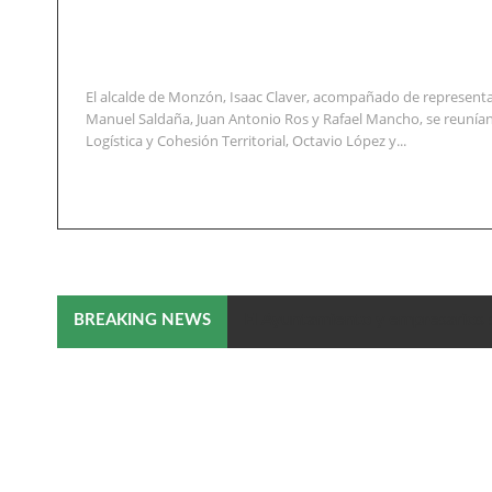
El alcalde de Monzón, Isaac Claver, acompañado de representa
Manuel Saldaña, Juan Antonio Ros y Rafael Mancho, se reunían
Logística y Cohesión Territorial, Octavio López y...
El Ayuntamiento y empresarios 
BREAKING NEWS