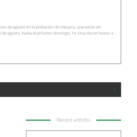
vo de agosto en la población de Valcarca, que están de
6 de agosto, hasta el próximo domingo, 10. Una cita en honor a
l impulso de La Armentera
Recent articles