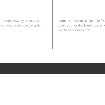
ntes de SAMCA y Ercros, José
Comenzamos nuestro periplo festi
 con el consejero de Vivienda,
celebraciones desde este jueves, 
San Salvador de la cual...
se reúnen con el consejero de Fomento de la DGA para tratar e