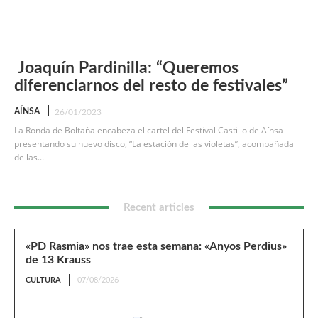
Joaquín Pardinilla: “Queremos
diferenciarnos del resto de festivales”
AÍNSA
26/01/2023
La Ronda de Boltaña encabeza el cartel del Festival Castillo de Aínsa
presentando su nuevo disco, “La estación de las violetas”, acompañada
de las...
Recent articles
«PD Rasmia» nos trae esta semana: «Anyos Perdius»
de 13 Krauss
CULTURA
07/08/2026