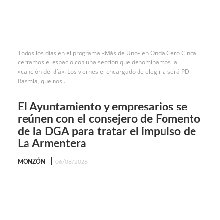
Todos los días en el programa «Más de Uno» en Onda Cero Cinca
cerramos el espacio con una sección que denominamos la
«canción del día». Los viernes el encargado de elegirla será PD
Rasmia, que nos...
El Ayuntamiento y empresarios se
reúnen con el consejero de Fomento
de la DGA para tratar el impulso de
La Armentera
MONZÓN
06/08/2026