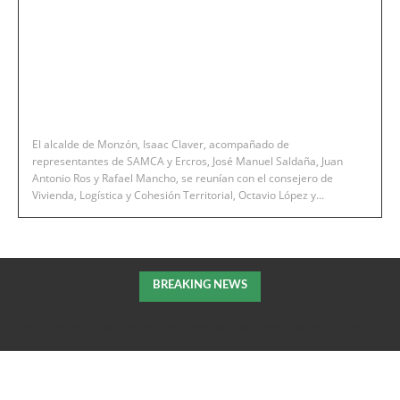
El alcalde de Monzón, Isaac Claver, acompañado de
representantes de SAMCA y Ercros, José Manuel Saldaña, Juan
Antonio Ros y Rafael Mancho, se reunían con el consejero de
Vivienda, Logística y Cohesión Territorial, Octavio López y...
BREAKING NEWS
«PD Rasmia» nos trae esta semana: «Anyos Perdius» de 13 Krauss