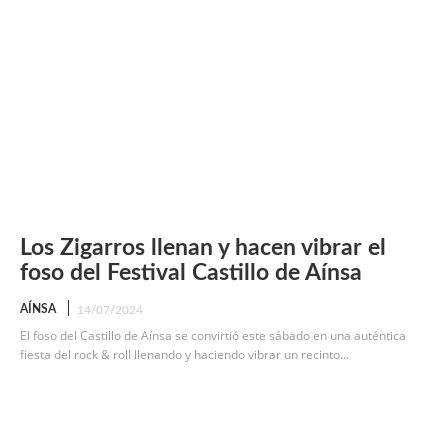
Los Zigarros llenan y hacen vibrar el
foso del Festival Castillo de Aínsa
AÍNSA
14/07/2024
El foso del Castillo de Aínsa se convirtió este sábado en una auténtica
fiesta del rock & roll llenando y haciendo vibrar un recinto...