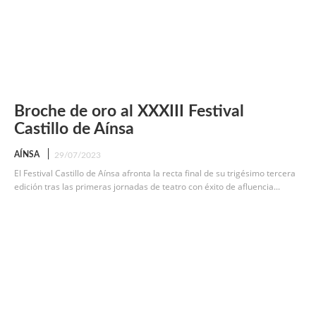
Broche de oro al XXXIII Festival
Castillo de Aínsa
AÍNSA
29/07/2023
El Festival Castillo de Aínsa afronta la recta final de su trigésimo tercera
edición tras las primeras jornadas de teatro con éxito de afluencia...