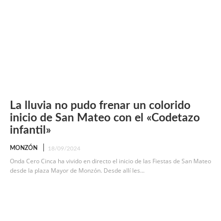
La lluvia no pudo frenar un colorido
inicio de San Mateo con el «Codetazo
infantil»
MONZÓN
18/09/2024
Onda Cero Cinca ha vivido en directo el inicio de las Fiestas de San Mateo
desde la plaza Mayor de Monzón. Desde allí les...