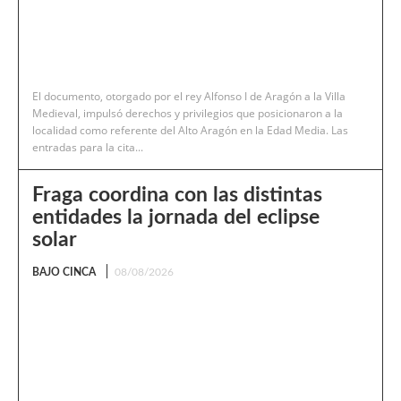
El documento, otorgado por el rey Alfonso I de Aragón a la Villa
Medieval, impulsó derechos y privilegios que posicionaron a la
localidad como referente del Alto Aragón en la Edad Media. Las
entradas para la cita...
Fraga coordina con las distintas
entidades la jornada del eclipse
solar
BAJO CINCA
08/08/2026