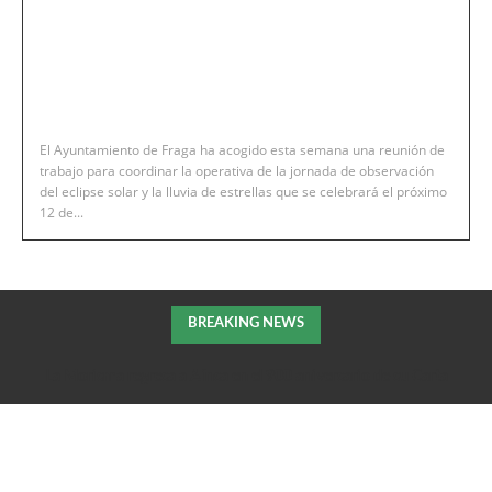
El Ayuntamiento de Fraga ha acogido esta semana una reunión de
trabajo para coordinar la operativa de la jornada de observación
del eclipse solar y la lluvia de estrellas que se celebrará el próximo
12 de...
BREAKING NEWS
La Morisma regresa a Aínsa en el 900 aniversario de su Carta
Puebla