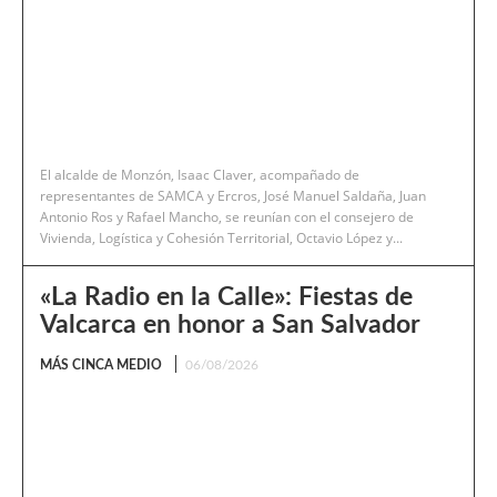
El alcalde de Monzón, Isaac Claver, acompañado de
representantes de SAMCA y Ercros, José Manuel Saldaña, Juan
Antonio Ros y Rafael Mancho, se reunían con el consejero de
Vivienda, Logística y Cohesión Territorial, Octavio López y...
«La Radio en la Calle»: Fiestas de
Valcarca en honor a San Salvador
MÁS CINCA MEDIO
06/08/2026