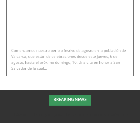
Comenzamos nuestro periplo festivo de agosto en la población de
Valcarca, que están de celebraciones desde este jueves, 6 de
agosto, hasta el próximo domingo, 10. Una cita en honor a San
Salvador de la cual...
BREAKING NEWS
El Ayuntamiento y empresarios se reúnen con el consejero de
Fomento de la DGA para tratar el impulso de La Armentera