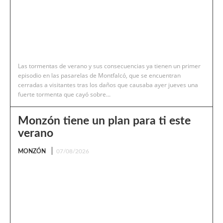
Las tormentas de verano y sus consecuencias ya tienen un primer
episodio en las pasarelas de Montfalcó, que se encuentran
cerradas a visitantes tras los daños que causaba ayer jueves una
fuerte tormenta que cayó sobre...
Monzón tiene un plan para ti este
verano
MONZÓN
07/08/2026