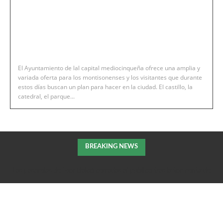
El Ayuntamiento de lal capital mediocinqueña ofrece una amplia y
variada oferta para los montisonenses y los visitantes que durante
estos días buscan un plan para hacer en la ciudad. El castillo, la
catedral, el parque...
BREAKING NEWS
Las pasarelas de Montfalcó cerradas al público tras la tormenta de
la pasada noche